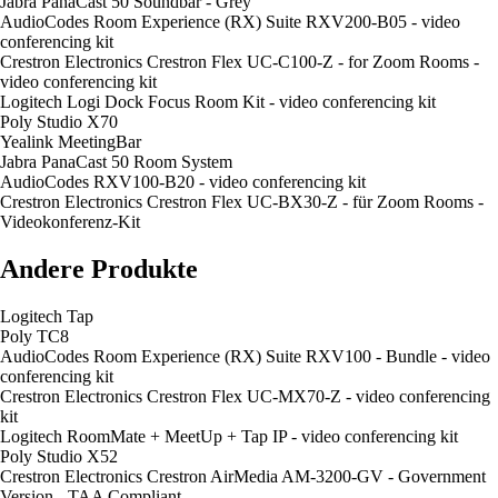
Jabra PanaCast 50 Soundbar - Grey
AudioCodes Room Experience (RX) Suite RXV200-B05 - video
conferencing kit
Crestron Electronics Crestron Flex UC-C100-Z - for Zoom Rooms -
video conferencing kit
Logitech Logi Dock Focus Room Kit - video conferencing kit
Poly Studio X70
Yealink MeetingBar
Jabra PanaCast 50 Room System
AudioCodes RXV100-B20 - video conferencing kit
Crestron Electronics Crestron Flex UC-BX30-Z - für Zoom Rooms -
Videokonferenz-Kit
Andere Produkte
Logitech Tap
Poly TC8
AudioCodes Room Experience (RX) Suite RXV100 - Bundle - video
conferencing kit
Crestron Electronics Crestron Flex UC-MX70-Z - video conferencing
kit
Logitech RoomMate + MeetUp + Tap IP - video conferencing kit
Poly Studio X52
Crestron Electronics Crestron AirMedia AM-3200-GV - Government
Version - TAA Compliant