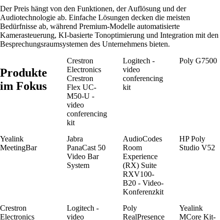
Der Preis hängt von den Funktionen, der Auflösung und der
Audiotechnologie ab. Einfache Lösungen decken die meisten
Bedürfnisse ab, während Premium-Modelle automatisierte
Kamerasteuerung, KI-basierte Tonoptimierung und Integration mit den
Besprechungsraumsystemen des Unternehmens bieten.
Crestron
Logitech -
Poly G7500
Electronics
video
Produkte
Crestron
conferencing
im Fokus
Flex UC-
kit
M50-U -
video
conferencing
kit
Yealink
Jabra
AudioCodes
HP Poly
MeetingBar
PanaCast 50
Room
Studio V52
Video Bar
Experience
System
(RX) Suite
RXV100-
B20 - Video-
Konferenzkit
Crestron
Logitech -
Poly
Yealink
Electronics
video
RealPresence
MCore Kit-