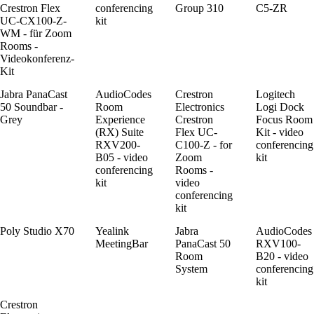
Crestron Flex
conferencing
Group 310
C5-ZR
UC-CX100-Z-
kit
WM - für Zoom
Rooms -
Videokonferenz-
Kit
Jabra PanaCast
AudioCodes
Crestron
Logitech
50 Soundbar -
Room
Electronics
Logi Dock
Grey
Experience
Crestron
Focus Room
(RX) Suite
Flex UC-
Kit - video
RXV200-
C100-Z - for
conferencing
B05 - video
Zoom
kit
conferencing
Rooms -
kit
video
conferencing
kit
Poly Studio X70
Yealink
Jabra
AudioCodes
MeetingBar
PanaCast 50
RXV100-
Room
B20 - video
System
conferencing
kit
Crestron