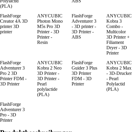
Polylactid
ABS
(PLA)
FlashForge
ANYCUBIC
FlashForge
ANYCUBIC
Creator 4A 3D
Photon Mono
Adventurer 3
Kobra 3
printer 3D
M5s Pro 3D
- 3D printer -
Combo -
printer
Printer - 3D
3D Printer -
Multicolor
Printer -
ABS
3D Printer +
Resin
Filiament
Dryer - 3D
Printer
FlashForge
ANYCUBIC
FlashForge
ANYCUBIC
Adventurer 3
Kobra 2 Neo
Guider 3 Plus
Kobra 2 Max
Pro 2 3D
3D Printer -
3D Printer
- 3D-Drucker
Printer FDM -
3D Printer -
FDM - 3D
- Pearl
3D Printer
Pearl
Printer
Polylactid
polylactide
(PLA)
(PLA)
FlashForge
Adventurer 3
Pro - 3D
Printer