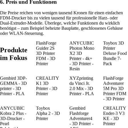
6. Preis und Funktionen
Die Preise reichen von wenigen tausend Kronen für einen einfachen
FDM-Drucker bis zu vielen tausend für professionelle Harz- oder
Dual-Extruder-Modelle. Überlege, welche Funktionen du wirklich
benötigst – zum Beispiel beheizte Bauplatte, geschlossenes Gehäuse
oder WLAN-Steuerung.
FlashForge
ANYCUBIC
Toybox 3D
Guider 2S
Photon Mono
Printer
Produkte
3D Printer
X2 3D
Deluxe Food
im Fokus
FDM - 3D
Printer - 4k+
Bundle 7-
Printer
- 3D Printer -
Pack
Resin
Gembird 3DP-
CREALITY
XYZprinting
FlashForge
GEMMA - 3D
K1 3D
da Vinci Jr.
Adventurer
printer - 3D
Printer - 3D
2.0 Mix - 3D
5M Pro 3D
Printer - PLA
Printer
Printer - PLA
Printer FDM
- 3D Printer
ANYCUBIC
Toybox
Gembird
CREALITY
Kobra 2 Plus -
Alpha 2 - 3D
Flashforge
Ender-3 V3
3D-Drucker -
Printer
Adventurer4
KE - 3D
Pearl
- 3D Printer -
Printer