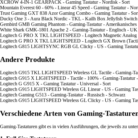
XCROW 4-IN-1 GEARPACK - Gaming Tastatur - Nordisk - Sort
Mountain Everest 60 - 60% - Linear 45 Speed - Gaming Tastatur - Nord
Trust Gaming GXT 838 Azor Gaming Combo - Gaming Tastatur - Sor
Ducky One 3 - Aura Black Nordic - TKL - Kailh Box Jellyfish Switch
Gembird GMB Gaming Phantom - Gaming-Tastatur - Amerikanisches 
White Shark GMK-1801 Apache 2 - Gaming-Tastatur - Englisch - UK
Logitech G PRO X TKL LIGHTSPEED - Logitech Magnetic Analog - L
Logitech G PRO X TKL LIGHTSPEED - Logitech GX Brown (Tactile) -
Logitech G815 LIGHTSYNC RGB GL Clicky - US - Gaming Tastatur -
Andere Produkte
Logitech G915 TKL LIGHTSPEED Wireless GL Tactile - Gaming-Tast
Logitech G915 X LIGHTSPEED - Tactile - 100% - Gaming-Tastatur -
Logitech G G915 X - Gaming Tastatur - Universal - Sort
Logitech G915 LIGHTSPEED Wireless GL Linear - US - Gaming Tastat
Logitech Gaming G513 - Gaming-Tastatur - Russisch - Schwarz
Logitech G915 LIGHTSPEED Wireless GL Clicky - US - Gaming Tasta
Verschiedene Arten von Gaming-Tastature
Gaming-Tastaturen gibt es in vielen Ausführungen, die jeweils zu unter