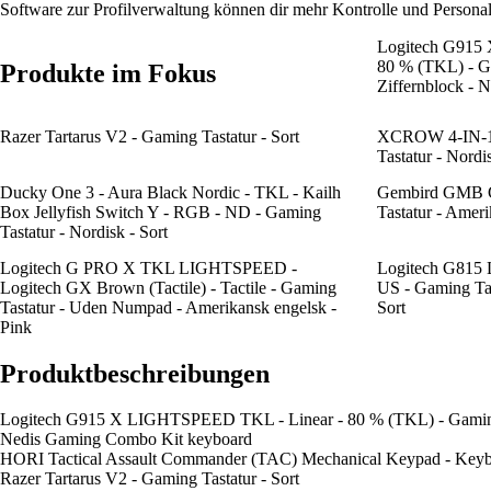
Software zur Profilverwaltung können dir mehr Kontrolle und Personali
Logitech G915
80 % (TKL) - G
Produkte im Fokus
Ziffernblock - 
Razer Tartarus V2 - Gaming Tastatur - Sort
XCROW 4-IN-
Tastatur - Nordis
Ducky One 3 - Aura Black Nordic - TKL - Kailh
Gembird GMB G
Box Jellyfish Switch Y - RGB - ND - Gaming
Tastatur - Amer
Tastatur - Nordisk - Sort
Logitech G PRO X TKL LIGHTSPEED -
Logitech G815
Logitech GX Brown (Tactile) - Tactile - Gaming
US - Gaming Tas
Tastatur - Uden Numpad - Amerikansk engelsk -
Sort
Pink
Produktbeschreibungen
Logitech G915 X LIGHTSPEED TKL - Linear - 80 % (TKL) - Gaming-T
Nedis Gaming Combo Kit keyboard
HORI Tactical Assault Commander (TAC) Mechanical Keypad - Keybo
Razer Tartarus V2 - Gaming Tastatur - Sort