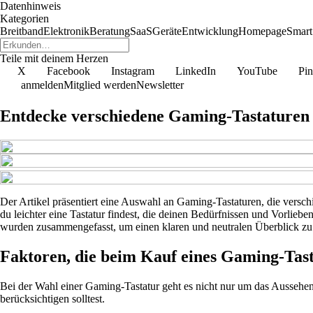
Datenhinweis
Kategorien
Breitband
Elektronik
Beratung
SaaS
Geräte
Entwicklung
Homepage
Smar
Teile mit deinem Herzen
X
Facebook
Instagram
LinkedIn
YouTube
Pin
anmelden
Mitglied werden
Newsletter
Entdecke verschiedene Gaming-Tastaturen
Der Artikel präsentiert eine Auswahl an Gaming-Tastaturen, die versch
du leichter eine Tastatur findest, die deinen Bedürfnissen und Vorlie
wurden zusammengefasst, um einen klaren und neutralen Überblick zu 
Faktoren, die beim Kauf eines Gaming-Tast
Bei der Wahl einer Gaming-Tastatur geht es nicht nur um das Aussehen –
berücksichtigen solltest.